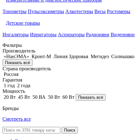
Тонометры
Пульсоксиметры
Алкотестеры
Весы
Ростомеры
Детские товары
Ингаляторы
Ирригаторы
Аспираторы
Радионяни
Видеоняни
Фильтры
Производитель
«НанЭМА»
Кронт-М
Линия Здоровья
Мегидез
Солнышко
Показать всё
Страна производитель
Россия
Гарантия
1 год
2 года
Мощность
20 Вт
45 Вт
50 ВА
50 Вт
60 Вт
Показать всё
Бренды
Смотреть все
Поиск