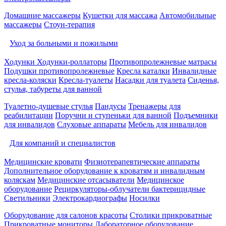
Домашние массажеры
Кушетки для массажа
Автомобильные
массажеры
Стоун-терапия
Уход за больными и пожилыми
Ходунки
Ходунки-роллаторы
Противопролежневые матрасы
Подушки противопролежневые
Кресла каталки
Инвалидные
кресла-коляски
Кресла-туалеты
Насадки для туалета
Сиденья,
стулья, табуреты для ванной
Туалетно-душевые стулья
Пандусы
Тренажеры для
реабилитации
Поручни и ступеньки для ванной
Подъемники
для инвалидов
Слуховые аппараты
Мебель для инвалидов
Для компаний и специалистов
Медицинские кровати
Физиотерапевтические аппараты
Дополнительное оборудование к кроватям и инвалидным
коляскам
Медицинские отсасыватели
Медицинское
оборудование
Рециркуляторы-облучатели бактерицидные
Светильники
Электрокардиографы
Носилки
Оборудование для салонов красоты
Столики прикроватные
Прикроватные мониторы
Лабораторное оборудование