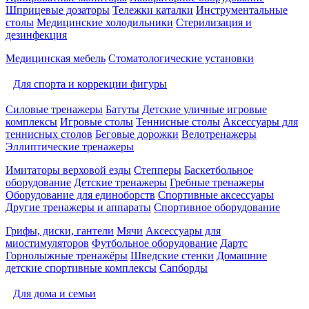
Шприцевые дозаторы
Тележки каталки
Инструментальные
столы
Медицинские холодильники
Стерилизация и
дезинфекция
Медицинская мебель
Стоматологические установки
Для спорта и коррекции фигуры
Силовые тренажеры
Батуты
Детские уличные игровые
комплексы
Игровые столы
Теннисные столы
Аксессуары для
теннисных столов
Беговые дорожки
Велотренажеры
Эллиптические тренажеры
Имитаторы верховой езды
Степперы
Баскетбольное
оборудование
Детские тренажеры
Гребные тренажеры
Оборудование для единоборств
Спортивные аксессуары
Другие тренажеры и аппараты
Спортивное оборудование
Грифы, диски, гантели
Мячи
Аксессуары для
миостимуляторов
Футбольное оборудование
Дартс
Горнолыжные тренажёры
Шведские стенки
Домашние
детские спортивные комплексы
Сапборды
Для дома и семьи