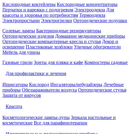
Кислородные коктейлеры
Кислородные концентраторы
Перчатки и варежки с подогревом
Электроодеяла
Для
красоты и здоровья по потребностям
Термоодеяла
Электропростыни
Электрогрелки
Ортопедические подушки
Солевые лампы
Бактерицидные рециркуляторы
Ортопедические изделия
Домашние медицинские приборы
Ортопедические компьютерные кресла и стулья
Декор и
освещение
Пластиковые хозблоки
Уличные обогреватели
Мебель для улицы
Газовые грили
Зонты для пляжа и кафе
Компостеры садовые
Для профилактики и лечения
Ирригаторы
Кислород
Ингаляторы/небулайзеры
Лечебные
приборы
Обеззараживатели воздуха
Ортопедические стулья
Защита от вирусов
Красота
Косметологические лампы-лупы
Зеркала настольные и
косметические
Все для парафинотерапии
Измерительные и диагностические приборы