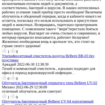
нескончаемым потоком людей и документов, а
соответственно, бактерий и вирусов. В наших интенсивных
рабочих условиях такой прибор просто необходим! Включаем
облучатель в обеденный перерыв, когда в кабинете никого не
остается, поскольку его нельзя использовать в присутствии
людей и животных. Возвращаясь, тщательно проветриваем
помещение. С появлением такого "зверя"перестали бояться
любых вирусов. Выглядит он очень стильно и современно, в
интерьер прекрасно вписывается, работает бесшумно!
Жизненно необходимая вещь в арсенале тех, кто стоит на
страже своего здоровья!
1
0
Ультрафиолетовый очиститель воздуха Belberg BR-03 без
подставки
Аркадий
2022-06-30 12:38:39
Тихий и компактный очиститель , идеально подходит для
офиса в период короновирусной инфекции .
0
0
Облучатель бактерицидный открытого типа Belberg UV-02
Михаил
2022-06-29 12:36:09
отличный облучатель ,всем советую!
1
0
Облучатель бактерицидный Belberg UV-04 портативный