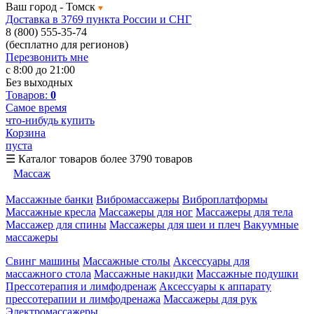
Ваш город -
Томск
Доставка в 3769 пункта России и СНГ
8 (800) 555-35-74
(бесплатно для регионов)
Перезвонить мне
с 8:00 до 21:00
Без выходных
Товаров:
0
Самое время
что-нибудь купить
Корзина
пуста
☰
Каталог товаров
более 3790 товаров
Массаж
Массажные банки
Вибромассажеры
Виброплатформы
Массажные кресла
Массажеры для ног
Массажеры для тела
Массажер для спины
Массажеры для шеи и плеч
Вакуумные
массажеры
Свинг машины
Массажные столы
Аксессуары для
массажного стола
Массажные накидки
Массажные подушки
Прессотерапия и лимфодренаж
Аксессуары к аппарату
прессотерапии и лимфодренажа
Массажеры для рук
Электромассажеры