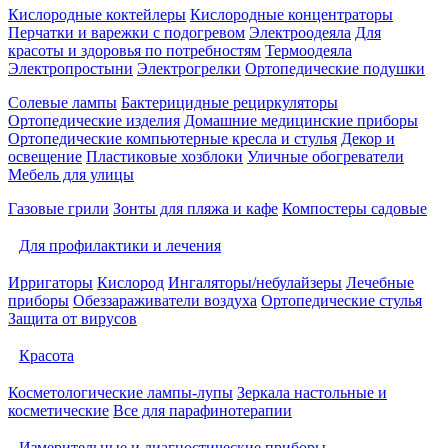
Кислородные коктейлеры
Кислородные концентраторы
Перчатки и варежки с подогревом
Электроодеяла
Для
красоты и здоровья по потребностям
Термоодеяла
Электропростыни
Электрогрелки
Ортопедические подушки
Солевые лампы
Бактерицидные рециркуляторы
Ортопедические изделия
Домашние медицинские приборы
Ортопедические компьютерные кресла и стулья
Декор и
освещение
Пластиковые хозблоки
Уличные обогреватели
Мебель для улицы
Газовые грили
Зонты для пляжа и кафе
Компостеры садовые
Для профилактики и лечения
Ирригаторы
Кислород
Ингаляторы/небулайзеры
Лечебные
приборы
Обеззараживатели воздуха
Ортопедические стулья
Защита от вирусов
Красота
Косметологические лампы-лупы
Зеркала настольные и
косметические
Все для парафинотерапии
Измерительные и диагностические приборы