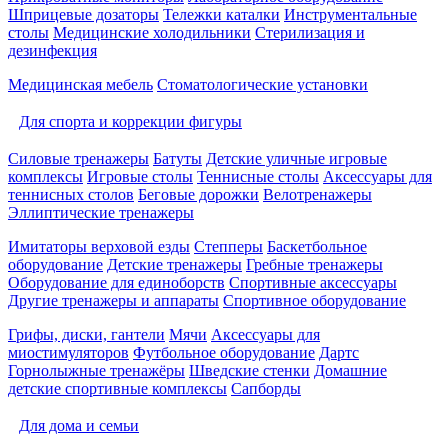
Шприцевые дозаторы
Тележки каталки
Инструментальные
столы
Медицинские холодильники
Стерилизация и
дезинфекция
Медицинская мебель
Стоматологические установки
Для спорта и коррекции фигуры
Силовые тренажеры
Батуты
Детские уличные игровые
комплексы
Игровые столы
Теннисные столы
Аксессуары для
теннисных столов
Беговые дорожки
Велотренажеры
Эллиптические тренажеры
Имитаторы верховой езды
Степперы
Баскетбольное
оборудование
Детские тренажеры
Гребные тренажеры
Оборудование для единоборств
Спортивные аксессуары
Другие тренажеры и аппараты
Спортивное оборудование
Грифы, диски, гантели
Мячи
Аксессуары для
миостимуляторов
Футбольное оборудование
Дартс
Горнолыжные тренажёры
Шведские стенки
Домашние
детские спортивные комплексы
Сапборды
Для дома и семьи