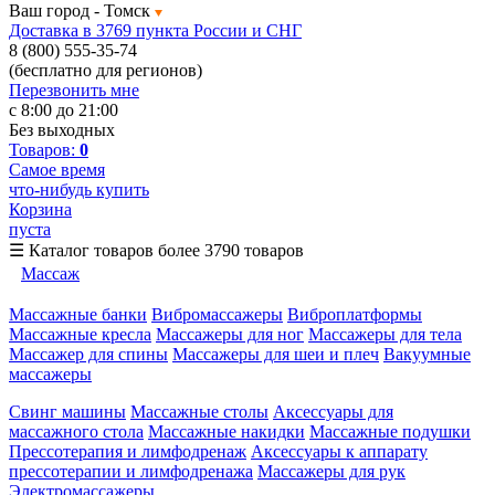
Ваш город -
Томск
Доставка в 3769 пункта России и СНГ
8 (800) 555-35-74
(бесплатно для регионов)
Перезвонить мне
с 8:00 до 21:00
Без выходных
Товаров:
0
Самое время
что-нибудь купить
Корзина
пуста
☰
Каталог товаров
более 3790 товаров
Массаж
Массажные банки
Вибромассажеры
Виброплатформы
Массажные кресла
Массажеры для ног
Массажеры для тела
Массажер для спины
Массажеры для шеи и плеч
Вакуумные
массажеры
Свинг машины
Массажные столы
Аксессуары для
массажного стола
Массажные накидки
Массажные подушки
Прессотерапия и лимфодренаж
Аксессуары к аппарату
прессотерапии и лимфодренажа
Массажеры для рук
Электромассажеры