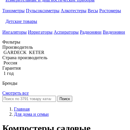
Тонометры
Пульсоксиметры
Алкотестеры
Весы
Ростомеры
Детские товары
Ингаляторы
Ирригаторы
Аспираторы
Радионяни
Видеоняни
Фильтры
Производитель
GARDECK
KETER
Страна производитель
Россия
Гарантия
1 год
Бренды
Смотреть все
Поиск
Главная
Для дома и семьи
Компостеры садовые