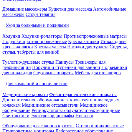
Домашние массажеры
Кушетки для массажа
Автомобильные
массажеры
Стоун-терапия
Уход за больными и пожилыми
Ходунки
Ходунки-роллаторы
Противопролежневые матрасы
Подушки противопролежневые
Кресла каталки
Инвалидные
кресла-коляски
Кресла-туалеты
Насадки для туалета
Сиденья,
стулья, табуреты для ванной
Туалетно-душевые стулья
Пандусы
Тренажеры для
реабилитации
Поручни и ступеньки для ванной
Подъемники
для инвалидов
Слуховые аппараты
Мебель для инвалидов
Для компаний и специалистов
Медицинские кровати
Физиотерапевтические аппараты
Дополнительное оборудование к кроватям и инвалидным
коляскам
Медицинские отсасыватели
Медицинское
оборудование
Рециркуляторы-облучатели бактерицидные
Светильники
Электрокардиографы
Носилки
Оборудование для салонов красоты
Столики прикроватные
Прикроватные мониторы
Лабораторное оборудование