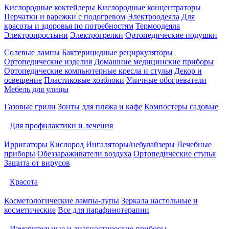
Кислородные коктейлеры
Кислородные концентраторы
Перчатки и варежки с подогревом
Электроодеяла
Для
красоты и здоровья по потребностям
Термоодеяла
Электропростыни
Электрогрелки
Ортопедические подушки
Солевые лампы
Бактерицидные рециркуляторы
Ортопедические изделия
Домашние медицинские приборы
Ортопедические компьютерные кресла и стулья
Декор и
освещение
Пластиковые хозблоки
Уличные обогреватели
Мебель для улицы
Газовые грили
Зонты для пляжа и кафе
Компостеры садовые
Для профилактики и лечения
Ирригаторы
Кислород
Ингаляторы/небулайзеры
Лечебные
приборы
Обеззараживатели воздуха
Ортопедические стулья
Защита от вирусов
Красота
Косметологические лампы-лупы
Зеркала настольные и
косметические
Все для парафинотерапии
Измерительные и диагностические приборы