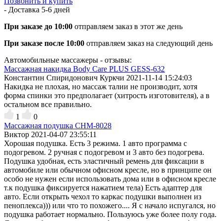
Позвонить и купить
- Доставка
5-6 дней
При заказе до 10:00
отправляем заказ в этот же день
При заказе после 10:00
отправляем заказ на следующий день
Автомобильные массажеры - отзывы:
Массажная накидка Body Care PLUS GESS-632
Константин Спиридонович Куркчи
2021-11-14 15:24:03
Накидка не плохая, но массаж талии не производит, хотя
форма спинки это предполагает (хитрость изготовителя), а в
остальном все правильно.
1
0
Массажная подушка CHM-8028
Виктор
2021-04-07 23:55:11
Хорошая подушка. Есть 3 режима. 1 авто программа с
подогревом. 2 ручная с подогревом и 3 авто без подогрева.
Подушка удобная, есть эластичный ремень для фиксации в
автомобиле или обычном офисном кресле, но в принципе он
особо не нужен если использовать дома или в офисном кресле
т.к подушка фиксируется нажатием тела) Есть адаптер для
авто. Если открыть чехол то каркас подушки выполнен из
пеноплекса))) или что то похожего.... Я с начало испугался, но
подушка работает нормально. Пользуюсь уже более полу года.