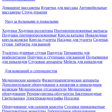
Домашние массажеры
Кушетки для массажа
Автомобильные
массажеры
Стоун-терапия
Уход за больными и пожилыми
Ходунки
Ходунки-роллаторы
Противопролежневые матрасы
Подушки противопролежневые
Кресла каталки
Инвалидные
кресла-коляски
Кресла-туалеты
Насадки для туалета
Сиденья,
стулья, табуреты для ванной
Туалетно-душевые стулья
Пандусы
Тренажеры для
реабилитации
Поручни и ступеньки для ванной
Подъемники
для инвалидов
Слуховые аппараты
Мебель для инвалидов
Для компаний и специалистов
Медицинские кровати
Физиотерапевтические аппараты
Дополнительное оборудование к кроватям и инвалидным
коляскам
Медицинские отсасыватели
Медицинское
оборудование
Рециркуляторы-облучатели бактерицидные
Светильники
Электрокардиографы
Носилки
Оборудование для салонов красоты
Столики прикроватные
Прикроватные мониторы
Лабораторное оборудование