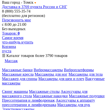
Ваш город -
Томск
Доставка в 3769 пункта России и СНГ
8 (800) 555-35-74
(бесплатно для регионов)
Перезвонить мне
с 8:00 до 21:00
Без выходных
Товаров:
0
Самое время
что-нибудь купить
Корзина
пуста
☰
Каталог товаров
более 3790 товаров
Массаж
Массажные банки
Вибромассажеры
Виброплатформы
Массажные кресла
Массажеры для ног
Массажеры для тела
Массажер для спины
Массажеры для шеи и плеч
Вакуумные
массажеры
Свинг машины
Массажные столы
Аксессуары для
массажного стола
Массажные накидки
Массажные подушки
Прессотерапия и лимфодренаж
Аксессуары к аппарату
прессотерапии и лимфодренажа
Массажеры для рук
Электромассажеры