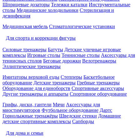
Шприцевые дозаторы
Тележки каталки
Инструментальные
столы
Медицинские холодильники
Стерилизация и
дезинфекция
Медицинская мебель
Стоматологические установки
Для спорта и коррекции фигуры
Силовые тренажеры
Батуты
Детские уличные игровые
комплексы
Игровые столы
Теннисные столы
Аксессуары для
теннисных столов
Беговые дорожки
Велотренажеры
Эллиптические тренажеры
Имитаторы верховой езды
Степперы
Баскетбольное
оборудование
Детские тренажеры
Гребные тренажеры
Оборудование для единоборств
Спортивные аксессуары
Другие тренажеры и аппараты
Спортивное оборудование
Грифы, диски, гантели
Мячи
Аксессуары для
миостимуляторов
Футбольное оборудование
Дартс
Горнолыжные тренажёры
Шведские стенки
Домашние
детские спортивные комплексы
Сапборды
Для дома и семьи