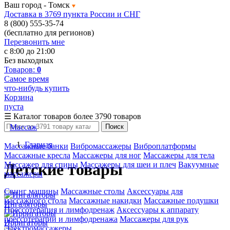
Ваш город -
Томск
Доставка в 3769 пункта России и СНГ
8 (800) 555-35-74
(бесплатно для регионов)
Перезвонить мне
с 8:00 до 21:00
Без выходных
Товаров:
0
Самое время
что-нибудь купить
Корзина
пуста
☰
Каталог товаров
более 3790 товаров
Массаж
Поиск
Главная
Массажные банки
Вибромассажеры
Виброплатформы
Массажные кресла
Массажеры для ног
Массажеры для тела
Массажер для спины
Массажеры для шеи и плеч
Вакуумные
Детские товары
массажеры
Свинг машины
Массажные столы
Аксессуары для
массажного стола
Массажные накидки
Массажные подушки
Ингаляторы
Прессотерапия и лимфодренаж
Аксессуары к аппарату
прессотерапии и лимфодренажа
Массажеры для рук
Ирригаторы
Электромассажеры