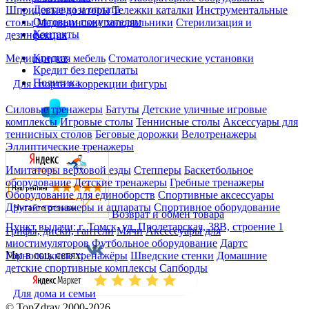
Доставка и оплата
Шприцевые дозаторы
Тележки каталки
Инструментальные
Оптовым покупателям
столы
Медицинские холодильники
Стерилизация и
Контакты
дезинфекция
Кредит
Медицинская мебель
Стоматологические установки
Кредит без переплаты
Политика
Для спорта и коррекции фигуры
Силовые тренажеры
Батуты
Детские уличные игровые
комплексы
Игровые столы
Теннисные столы
Аксессуары для
теннисных столов
Беговые дорожки
Велотренажеры
Эллиптические тренажеры
Имитаторы верховой езды
Степперы
Баскетбольное
оборудование
Детские тренажеры
Гребные тренажеры
Оборудование для единоборств
Спортивные аксессуары
Другие тренажеры и аппараты
Спортивное оборудование
Возврат и обмен товара
Пункт выдачи: г. Томск, ул. Пролетарская, 38В, строение 1
Грифы, диски, гантели
Мячи
Аксессуары для
миостимуляторов
Футбольное оборудование
Дартс
Мы в соц. сетях:
Горнолыжные тренажёры
Шведские стенки
Домашние
детские спортивные комплексы
Сапборды
Для дома и семьи
© TopZdrav 2000-2026