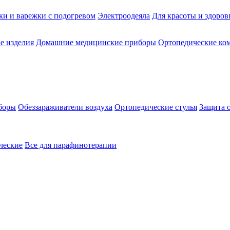
ки и варежки с подогревом
Электроодеяла
Для красоты и здоров
е изделия
Домашние медицинские приборы
Ортопедические ком
боры
Обеззараживатели воздуха
Ортопедические стулья
Защита 
ческие
Все для парафинотерапии