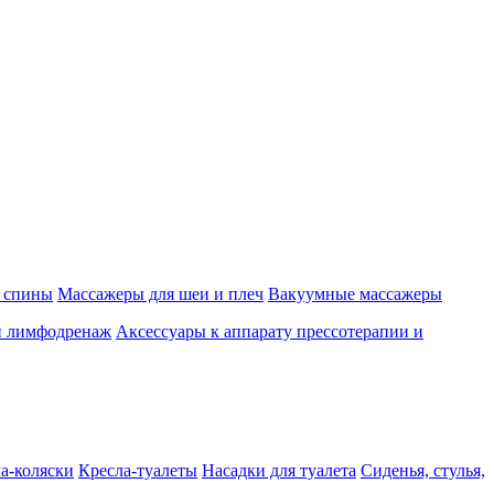
 спины
Массажеры для шеи и плеч
Вакуумные массажеры
и лимфодренаж
Аксессуары к аппарату прессотерапии и
а-коляски
Кресла-туалеты
Насадки для туалета
Сиденья, стулья,