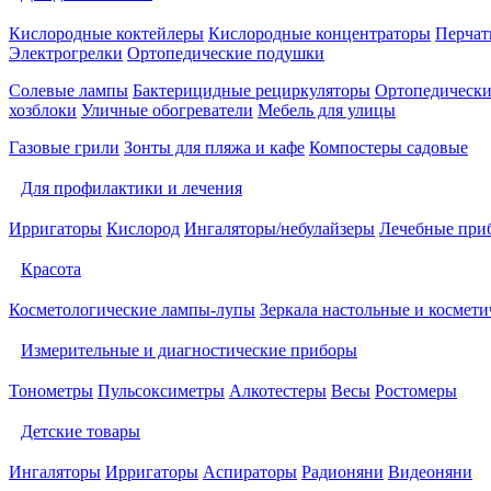
Кислородные коктейлеры
Кислородные концентраторы
Перчат
Электрогрелки
Ортопедические подушки
Солевые лампы
Бактерицидные рециркуляторы
Ортопедически
хозблоки
Уличные обогреватели
Мебель для улицы
Газовые грили
Зонты для пляжа и кафе
Компостеры садовые
Для профилактики и лечения
Ирригаторы
Кислород
Ингаляторы/небулайзеры
Лечебные при
Красота
Косметологические лампы-лупы
Зеркала настольные и космети
Измерительные и диагностические приборы
Тонометры
Пульсоксиметры
Алкотестеры
Весы
Ростомеры
Детские товары
Ингаляторы
Ирригаторы
Аспираторы
Радионяни
Видеоняни