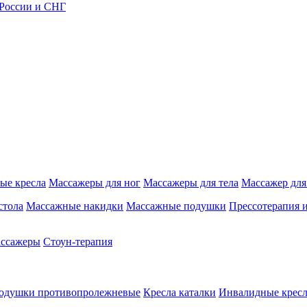
 России и СНГ
ые кресла
Массажеры для ног
Массажеры для тела
Массажер для
стола
Массажные накидки
Массажные подушки
Прессотерапия 
ассажеры
Стоун-терапия
одушки противопролежневые
Кресла каталки
Инвалидные кресл