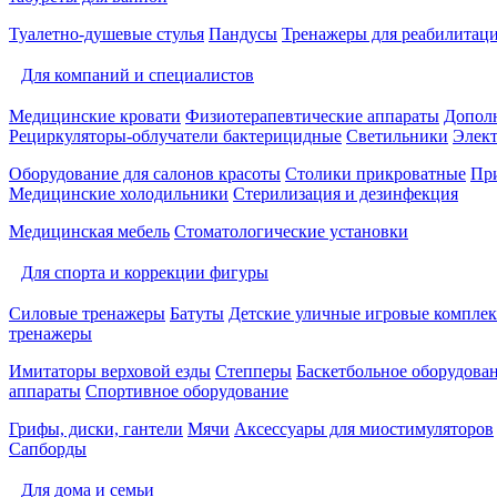
Туалетно-душевые стулья
Пандусы
Тренажеры для реабилитац
Для компаний и специалистов
Медицинские кровати
Физиотерапевтические аппараты
Дополн
Рециркуляторы-облучатели бактерицидные
Светильники
Элек
Оборудование для салонов красоты
Столики прикроватные
Пр
Медицинские холодильники
Стерилизация и дезинфекция
Медицинская мебель
Стоматологические установки
Для спорта и коррекции фигуры
Силовые тренажеры
Батуты
Детские уличные игровые компле
тренажеры
Имитаторы верховой езды
Степперы
Баскетбольное оборудова
аппараты
Спортивное оборудование
Грифы, диски, гантели
Мячи
Аксессуары для миостимуляторов
Сапборды
Для дома и семьи