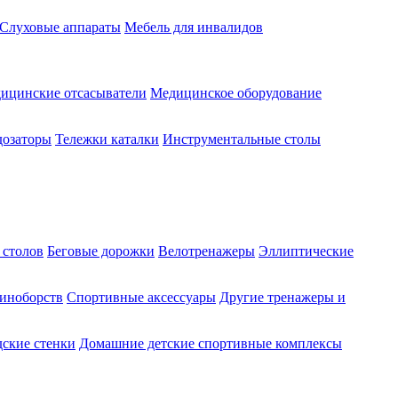
Слуховые аппараты
Мебель для инвалидов
ицинские отсасыватели
Медицинское оборудование
озаторы
Тележки каталки
Инструментальные столы
 столов
Беговые дорожки
Велотренажеры
Эллиптические
диноборств
Спортивные аксессуары
Другие тренажеры и
ские стенки
Домашние детские спортивные комплексы