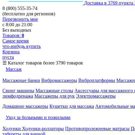
Доставка в 3769 пункта
8 (800) 555-35-74
(бесплатно для регионов)
Перезвонить мне
с 8:00 до 21:00
Без выходных
Товаров:
0
Самое время
что-нибудь купить
Корзина
пуста
☰
Каталог товаров
более 3790 товаров
Массаж
Массажные банки
Вибромассажеры
Виброплатформы
Массажн
Свинг машины
Массажные столы
Аксессуары для массажного 
лимфодренажа
Массажеры для рук
Электромассажеры
Домашние массажеры
Кушетки для массажа
Автомобильные м
Уход за больными и пожилыми
Ходунки
Ходунки-роллаторы
Противопролежневые матрасы
П
табуреты для ванной