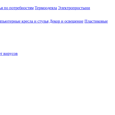
ья по потребностям
Термоодеяла
Электропростыни
пьютерные кресла и стулья
Декор и освещение
Пластиковые
от вирусов