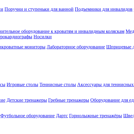
ии
Поручни и ступеньки для ванной
Подъемники для инвалидов
ительное оборудование к кроватям и инвалидным коляскам
Мед
трокардиографы
Носилки
икроватные мониторы
Лабораторное оборудование
Шприцевые д
ксы
Игровые столы
Теннисные столы
Аксессуары для теннисных
ние
Детские тренажеры
Гребные тренажеры
Оборудование для е
Футбольное оборудование
Дартс
Горнолыжные тренажёры
Швед